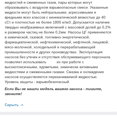
жидкостей и сжиженных газов, пары которых могут
образовывать с воздухом взрывоопасные смеси. Указанные
жидкости могут быть нейтральными, агрессивными и
вредными всех классов с кинематической вязкостью до 40
сСт и плотностью не более 1800 кг/м3. Допускается наличие
твердых неабразивных включений с массовой долей до 0,2%
и размером частиц не более 0,2мм. Насосы ЦГ применяются
в химической, газовой, топливно-энергетической,
фармацевтической, нефтехимической, нефтяной, пищевой,
мясо-молочной, холодильной и перерабатывающей
промышленности и других производствах. Эксплуатация
насосов без утечек и отсутствия обслуживающего персонала
позволяет использовать их при работе с
высокотоксичными, ядовитыми, химически активными
жидкостями и сжиженными газами. Смазка и охлаждение
насосов осуществляется перекачиваемой жидкостью.
Уровень защиты - взрывобезопасный.
Если Вы не нашли модель вашего насоса - пишите,
звоните!
Скрыть