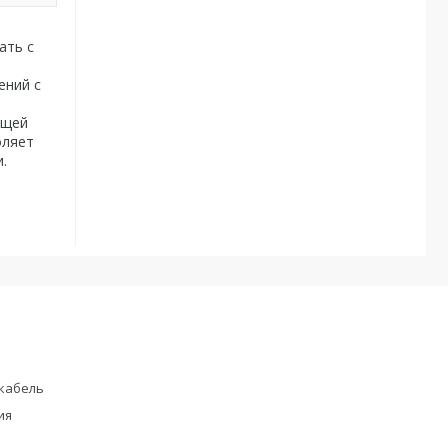
ать с
ений с
ющей
оляет
.
кабель
ия