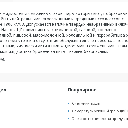
х жидкостей и сжиженных газов, пары которых могут образовыв
 быть нейтральными, агрессивными и вредными всех классов с
е 1800 кг/м3. Допускается наличие твердых неабразивных включ
. Насосы ЦГ применяются в химической, газовой, топливно-
фтяной, пищевой, мясо-молочной, холодильной и перерабатыва
сосов без утечек и отсутствия обслуживающего персонала позв
тыми, химически активными жидкостями и сжиженными газами
емой жидкостью. Уровень защиты - взрывобезопасный.
те!
ция
Популярное
Счетчики воды
Саморегулирующий греющий 
Электротехническая продукц