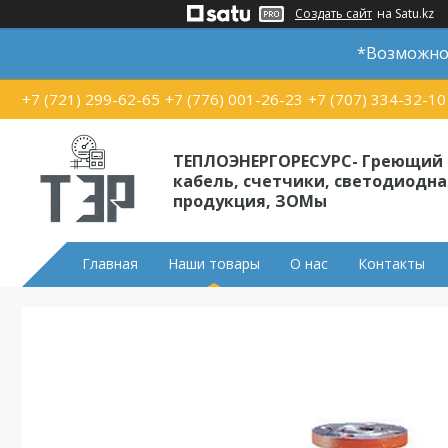
Создать сайт
на Satu.kz
*Возможно 
+7 (721) 299-62-65
+7 (776) 001-26-23
+7 (707) 334-32-10
ТЕПЛОЭНЕРГОРЕСУРС- Греющий
кабель, счетчики, светодиодна
продукция, ЗОМы
Главная
Наши товары
О нас
Контакты