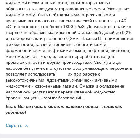
жидкостей и сжиженных газов, пары которых могут
образовывать с воздухом взрывоопасные смеси. Указанные
жидкости могут быть нейтральными, агрессивными и
вредными всех классов с кинематической вязкостью до 40
сСт и плотностью не более 1800 кг/м3. Допускается наличие
твердых неабразивных включений с массовой долей до 0,2%
и размером частиц не более 0,2мм. Насосы ЦГ применяются
в химической, газовой, топливно-энергетической,
фармацевтической, нефтехимической, нефтяной, пищевой,
мясо-молочной, холодильной и перерабатывающей
промышленности и других производствах. Эксплуатация
насосов без утечек и отсутствия обслуживающего персонала
позволяет использовать их при работе с
высокотоксичными, ядовитыми, химически активными
жидкостями и сжиженными газами. Смазка и охлаждение
насосов осуществляется перекачиваемой жидкостью.
Уровень защиты - взрывобезопасный.
Если Вы не нашли модель вашего насоса - пишите,
звоните!
Скрыть