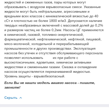
жидкостей и сжиженных газов, пары которых могут
образовывать с воздухом взрывоопасные смеси. Указанные
жидкости могут быть нейтральными, агрессивными и
вредными всех классов с кинематической вязкостью до 40
сСт и плотностью не более 1800 кг/м3. Допускается наличие
твердых неабразивных включений с массовой долей до 0,2%
и размером частиц не более 0,2мм. Насосы ЦГ применяются
в химической, газовой, топливно-энергетической,
фармацевтической, нефтехимической, нефтяной, пищевой,
мясо-молочной, холодильной и перерабатывающей
промышленности и других производствах. Эксплуатация
насосов без утечек и отсутствия обслуживающего персонала
позволяет использовать их при работе с
высокотоксичными, ядовитыми, химически активными
жидкостями и сжиженными газами. Смазка и охлаждение
насосов осуществляется перекачиваемой жидкостью.
Уровень защиты - взрывобезопасный.
Если Вы не нашли модель вашего насоса - пишите,
звоните!
Скрыть