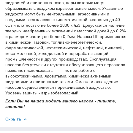
жидкостей и сжиженных газов, пары которых могут
образовывать с воздухом взрывоопасные смеси. Указанные
жидкости могут быть нейтральными, агрессивными и
вредными всех классов с кинематической вязкостью до 40
сСт и плотностью не более 1800 кг/м3. Допускается наличие
твердых неабразивных включений с массовой долей до 0,2%
и размером частиц не более 0,2мм. Насосы ЦГ применяются
в химической, газовой, топливно-энергетической,
фармацевтической, нефтехимической, нефтяной, пищевой,
мясо-молочной, холодильной и перерабатывающей
промышленности и других производствах. Эксплуатация
насосов без утечек и отсутствия обслуживающего персонала
позволяет использовать их при работе с
высокотоксичными, ядовитыми, химически активными
жидкостями и сжиженными газами. Смазка и охлаждение
насосов осуществляется перекачиваемой жидкостью.
Уровень защиты - взрывобезопасный.
Если Вы не нашли модель вашего насоса - пишите,
звоните!
Скрыть