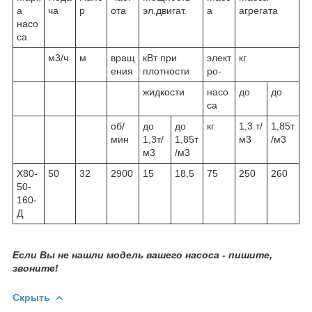
а
ча
р
ота
эл.двигат.
а
агрегата
насо
са
м3/ч
м
вращ
кВт при
элект
кг
ения
плотности
ро-
жидкости
насо
до
до
са
об/
до
до
кг
1,3 т/
1,85т
мин
1,3т/
1,85т
м3
/м3
м3
/м3
Х80-
50
32
2900
15
18,5
75
250
260
50-
160-
Д
Если Вы не нашли модель вашего насоса - пишите,
звоните!
Скрыть