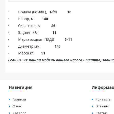
· Подача (номин.),
м³/ч
16
· Напор, м
140
· Сила тока, А
26
· Эл.двиг. кВт
11
· Марка эл.двиг. ПЭДВ
6-11
· Диаметр мм.
145
· Масса кг.
91
Если Вы не нашли модель вашего насоса - пишите, звони
Навигация
Информа
Главная
Контакты
О нас
Отзывы
Каталог
Статьи