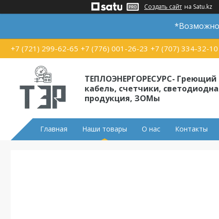
Создать сайт
на Satu.kz
*Возможно 
+7 (721) 299-62-65
+7 (776) 001-26-23
+7 (707) 334-32-10
ТЕПЛОЭНЕРГОРЕСУРС- Греющий
кабель, счетчики, светодиодна
продукция, ЗОМы
Главная
Наши товары
О нас
Контакты