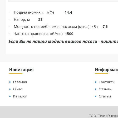
·
Подача (номин.),
м³/ч
14,4
·
Напор, м
28
·
Мощность потребляемая насосом (макс.), кВт
7,5
·
Частота вращения, об/мин
1500
Если Вы не нашли модель вашего насоса - пишите
Навигация
Информа
Главная
Контакты
О нас
Отзывы
Каталог
Статьи