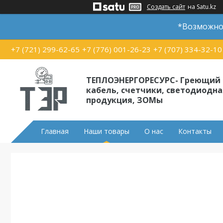
Создать сайт
на Satu.kz
*Возможно 
+7 (721) 299-62-65
+7 (776) 001-26-23
+7 (707) 334-32-10
ТЕПЛОЭНЕРГОРЕСУРС- Греющий
кабель, счетчики, светодиодна
продукция, ЗОМы
Главная
Наши товары
О нас
Контакты