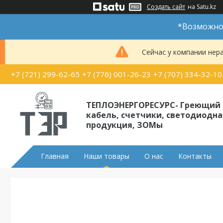
Создать сайт
на Satu.kz
*Возможно 
Сейчас у компании нер
+7 (721) 299-62-65
+7 (776) 001-26-23
+7 (707) 334-32-10
ТЕПЛОЭНЕРГОРЕСУРС- Греющий
кабель, счетчики, светодиодна
продукция, ЗОМы
Главная
Наши товары
О нас
Контакты