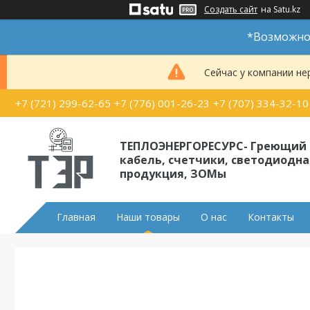
Создать сайт
на Satu.kz
*Возможно 
Сейчас у компании не
+7 (721) 299-62-65
+7 (776) 001-26-23
+7 (707) 334-32-10
ТЕПЛОЭНЕРГОРЕСУРС- Греющий
кабель, счетчики, светодиодна
продукция, ЗОМы
Главная
Наши товары
О нас
Контакты