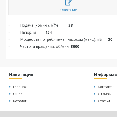
Описание
• Подача (номин.), м³/ч
38
• Напор, м
154
• Мощность потребляемая насосом (макс.), кВт
30
• Частота вращения, об/мин
3000
Навигация
Информа
Главная
Контакты
О нас
Отзывы
Каталог
Статьи