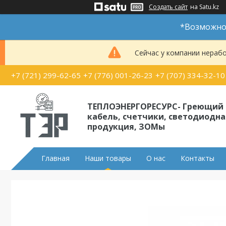
Создать сайт
на Satu.kz
*Возможно 
Сейчас у компании нерабо
+7 (721) 299-62-65
+7 (776) 001-26-23
+7 (707) 334-32-10
ТЕПЛОЭНЕРГОРЕСУРС- Греющий
кабель, счетчики, светодиодна
продукция, ЗОМы
Главная
Наши товары
О нас
Контакты