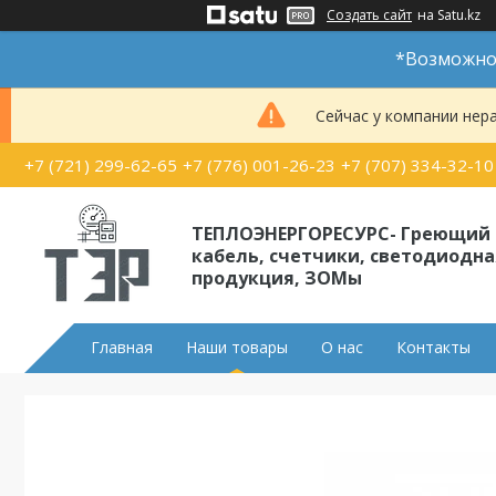
Создать сайт
на Satu.kz
*Возможно 
Сейчас у компании нер
+7 (721) 299-62-65
+7 (776) 001-26-23
+7 (707) 334-32-10
ТЕПЛОЭНЕРГОРЕСУРС- Греющий
кабель, счетчики, светодиодна
продукция, ЗОМы
Главная
Наши товары
О нас
Контакты