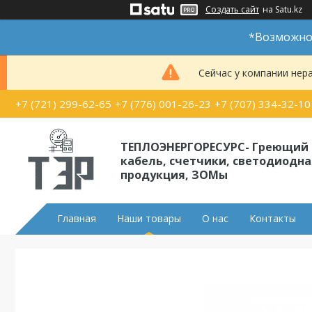
Создать сайт
на Satu.kz
*Возможно 
Сейчас у компании нер
+7 (721) 299-62-65
+7 (776) 001-26-23
+7 (707) 334-32-10
ТЕПЛОЭНЕРГОРЕСУРС- Греющий
кабель, счетчики, светодиодна
продукция, ЗОМы
Главная
Наши товары
О нас
Контакты