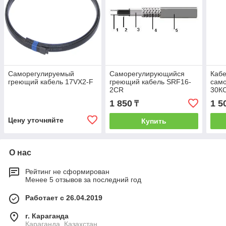
Саморегулируемый
Саморегулирующийся
Кабе
греющий кабель 17VX2-F
греющий кабель SRF16-
сам
2CR
30К
1 850
1 5
₸
Цену уточняйте
Купить
О нас
Рейтинг не сформирован
Менее 5 отзывов за последний год
Работает с 26.04.2019
г. Караганда
Караганда, Казахстан