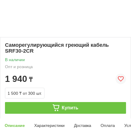
Саморегулирующийся греющий кабель
SRF30-2CR
В наличии
Опт и розница
1 940
₸
1 500 ₸
от 300 шт.
Купить
Описание
Характеристики
Доставка
Оплата
Усл