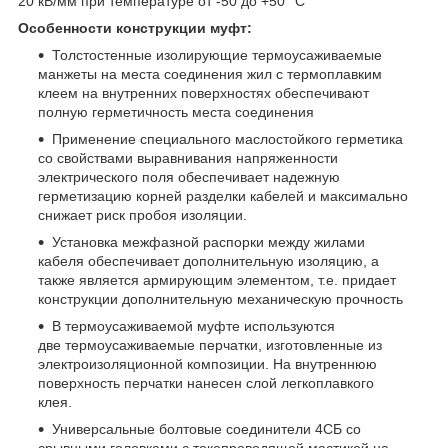
20 кВ/мм при температуре от -50 до +50 °C
Особенности конструкции муфт:
Толстостенные изолирующие термоусаживаемые
манжеты на места соединения жил с термоплавким
клеем на внутренних поверхностях обеспечивают
полную герметичность места соединения
Применение специального маслостойкого герметика
со свойствами выравнивания напряженности
электрического поля обеспечивает надежную
герметизацию корней разделки кабелей и максимально
снижает риск пробоя изоляции.
Установка межфазной распорки между жилами
кабеля обеспечивает дополнительную изоляцию, а
также является армирующим элементом, т.е. придает
конструкции дополнительную механическую прочность
В термоусаживаемой муфте используются
две термоусаживаемые перчатки, изготовленные из
электроизоляционной композиции. На внутреннюю
поверхность перчатки нанесен слой легкоплавкого
клея.
Универсальные болтовые соединители 4СБ со
срывными головками с токопроводящей мастикой на