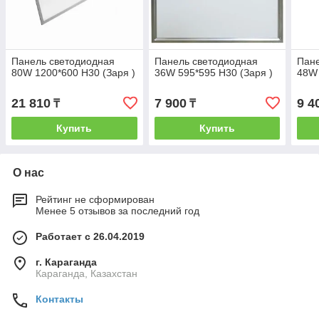
Панель светодиодная
Панель светодиодная
Пане
80W 1200*600 H30 (Заря )
36W 595*595 H30 (Заря )
48W 
21 810
7 900
9 4
₸
₸
Купить
Купить
О нас
Рейтинг не сформирован
Менее 5 отзывов за последний год
Работает с 26.04.2019
г. Караганда
Караганда, Казахстан
Контакты