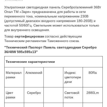
Ультратонкая светодиодная панель Серебро/алюминий 36Вт
Опал ТМ «Заря» предназначена для работы в сети
переменного тока, номинальным напряжением 230В
(допустимый диапазон входного напряжения 180-265В) и
частотой 50/60Гц. Светильник может использоваться только
для внутреннего освещения.
Товар
сертифицирован
согласно действующим
Техническим регламентам Таможенного союза.
"Технический Паспорт
Панель светодиодная Серебро
36/48W 595х595х13
"
Т
ехнические характеристики
Материал
Алюминий
Индекс
80Ra
рамки
цветопере
дачи
Цвет
Серебро
Световой
2880Lm
рамки
поток