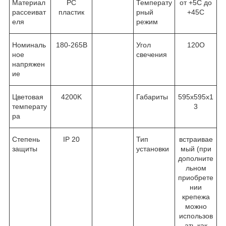
Материал
PC
Температу
от +5С до
рассеиват
пластик
рный
+45С
еля
режим
Номиналь
180-265В
Угол
120
О
ное
свечения
напряжен
ие
Цветовая
4200K
Габариты
595х595х1
температу
3
ра
Степень
IP 20
Тип
встраивае
защиты
установки
мый (при
дополните
льном
приобрете
нии
крепежа
можно
использов
ать как