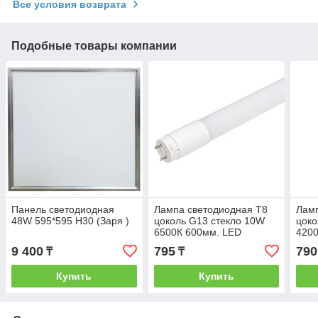
Все условия возврата
Подобные товары компании
Панель светодиодная
Лампа светодиодная T8
Ламп
48W 595*595 H30 (Заря )
цоколь G13 стекло 10W
цоко
6500К 600мм. LED
4200
9 400
795
790
₸
₸
Купить
Купить