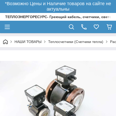
*Возможно Цены и Наличие товаров на сайте не
актуальны
ТЕПЛОЭНЕРГОРЕСУРС- Греющий кабель, счетчики, светод
НАШИ ТОВАРЫ
Теплосчетчики (Счетчики тепла)
Рас