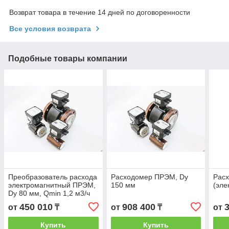
Возврат товара в течение 14 дней по договоренности
Все условия возврата
Подобные товары компании
Преобразователь расхода
Расходомер ПРЭМ, Dy
Рас
электромагнитный ПРЭМ,
150 мм
(эле
Dy 80 мм, Qmin 1,2 м3/ч
450 010
908 400
от
₸
от
₸
от
Купить
Купить