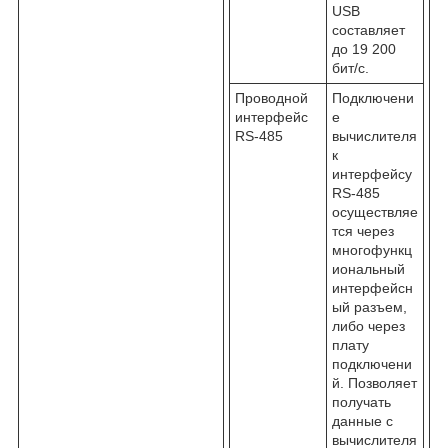
USB
составляет
до 19 200
бит/с.
Проводной
Подключени
интерфейс
е
RS-485
вычислителя
к
интерфейсу
RS-485
осуществляе
тся через
многофункц
иональный
интерфейсн
ый разъем,
либо через
плату
подключени
й. Позволяет
получать
данные с
вычислителя