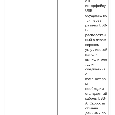
е к
интерфейсу
USB
осуществляе
тся через
разъем USB-
B,
расположен
ный в левом
верхнем
углу лицевой
панели
вычислителя
. Для
соединения
с
компьютеро
м
необходим
стандартный
кабель USB-
A. Скорость
обмена
данными по