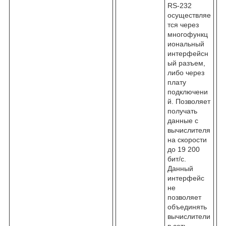
RS-232
осуществляе
тся через
многофункц
иональный
интерфейсн
ый разъем,
либо через
плату
подключени
й. Позволяет
получать
данные с
вычислителя
на скорости
до 19 200
бит/с.
Данный
интерфейс
не
позволяет
объединять
вычислители
в сеть.