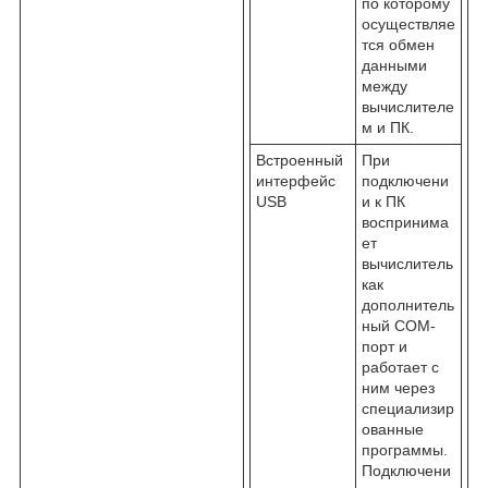
по которому
осуществляе
тся обмен
данными
между
вычислителе
м и ПК.
Встроенный
При
интерфейс
подключени
USB
и к ПК
воспринима
ет
вычислитель
как
дополнитель
ный COM-
порт и
работает с
ним через
специализир
ованные
программы.
Подключени