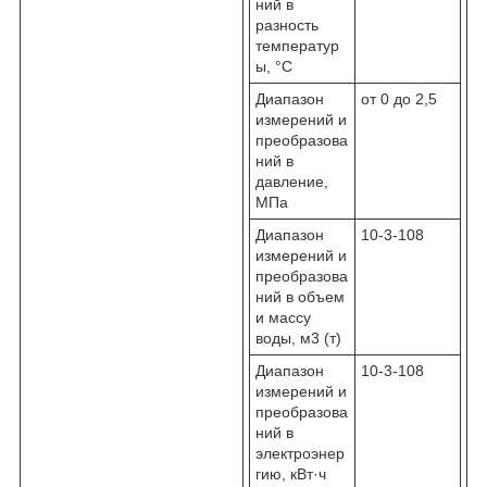
ний в
разность
температур
ы, °С
Диапазон
от 0 до 2,5
измерений и
преобразова
ний в
давление,
МПа
Диапазон
10
-3
-10
8
измерений и
преобразова
ний в объем
и массу
воды, м
3
(т)
Диапазон
10
-3
-10
8
измерений и
преобразова
ний в
электроэнер
гию, кВт·ч