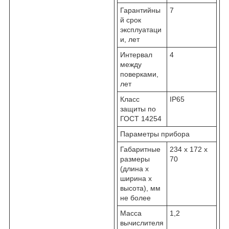
Гарантийны
7
й срок
эксплуатаци
и, лет
Интервал
4
между
поверками,
лет
Класс
IP65
защиты по
ГОСТ 14254
Параметры прибора
Габаритные
234 х 172 х
размеры
70
(длина х
ширина х
высота), мм
не более
Масса
1,2
вычислителя