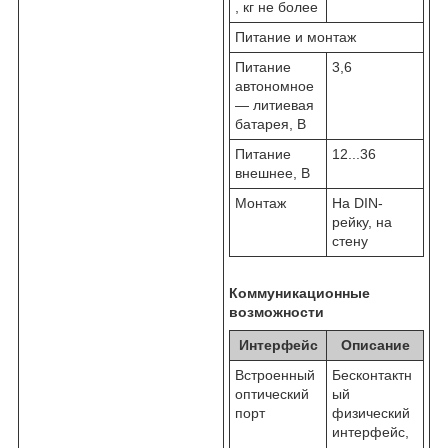
, кг не более
Питание и монтаж
Питание
3,6
автономное
— литиевая
батарея, В
Питание
12...36
внешнее, В
Монтаж
На DIN-
рейку, на
стену
Коммуникационные
возможности
Интерфейс
Описание
Встроенный
Бесконтактн
оптический
ый
порт
физический
интерфейс,