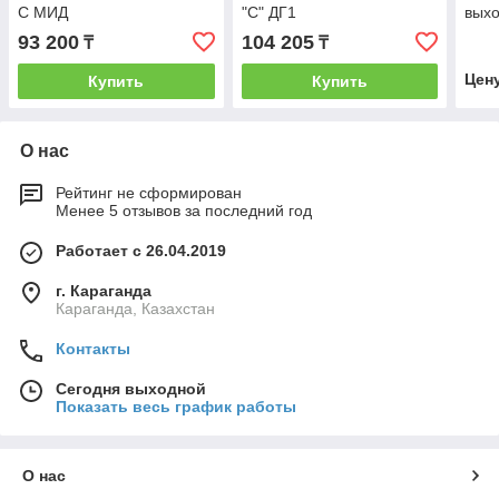
С МИД
"С" ДГ1
вых
93 200
104 205
₸
₸
Цен
Купить
Купить
О нас
Рейтинг не сформирован
Менее 5 отзывов за последний год
Работает с 26.04.2019
г. Караганда
Караганда, Казахстан
Контакты
Сегодня выходной
Показать весь график работы
О нас