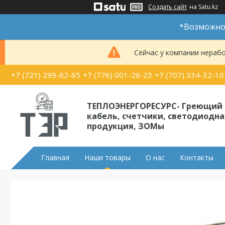
Создать сайт
на Satu.kz
*Возможно 
Сейчас у компании нерабо
+7 (721) 299-62-65
+7 (776) 001-26-23
+7 (707) 334-32-10
ТЕПЛОЭНЕРГОРЕСУРС- Греющий
кабель, счетчики, светодиодна
продукция, ЗОМы
Главная
Наши товары
О нас
Контакты