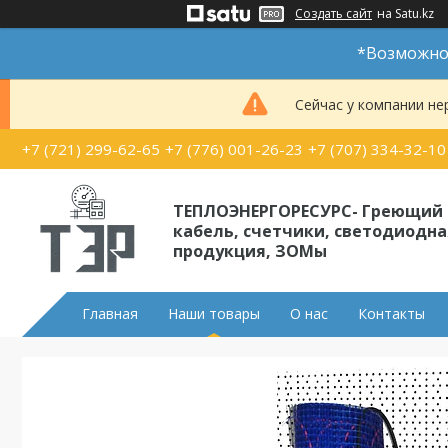
Создать сайт
на Satu.kz
*Возможно 
Сейчас у компании не
+7 (721) 299-62-65
+7 (776) 001-26-23
+7 (707) 334-32-10
ТЕПЛОЭНЕРГОРЕСУРС- Греющий
кабель, счетчики, светодиодна
продукция, ЗОМы
Главная
Наши товары
О нас
Контакты