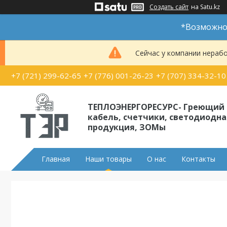
Создать сайт
на Satu.kz
*Возможно 
Сейчас у компании нерабо
+7 (721) 299-62-65
+7 (776) 001-26-23
+7 (707) 334-32-10
ТЕПЛОЭНЕРГОРЕСУРС- Греющий
кабель, счетчики, светодиодна
продукция, ЗОМы
Главная
Наши товары
О нас
Контакты