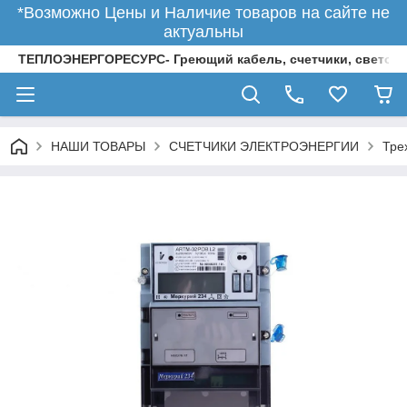
*Возможно Цены и Наличие товаров на сайте не
актуальны
ТЕПЛОЭНЕРГОРЕСУРС- Греющий кабель, счетчики, светод
НАШИ ТОВАРЫ
СЧЕТЧИКИ ЭЛЕКТРОЭНЕРГИИ
Тре