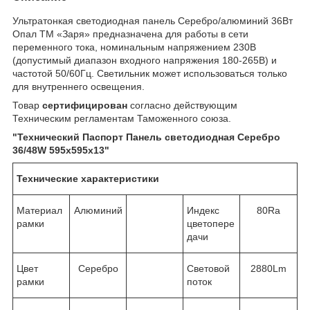
Ультратонкая светодиодная панель Серебро/алюминий 36Вт
Опал ТМ «Заря» предназначена для работы в сети
переменного тока, номинальным напряжением 230В
(допустимый диапазон входного напряжения 180-265В) и
частотой 50/60Гц. Светильник может использоваться только
для внутреннего освещения.
Товар
сертифицирован
согласно действующим
Техническим регламентам Таможенного союза.
"Технический Паспорт
Панель светодиодная Серебро
36/48W 595х595х13
"
Т
ехнические характеристики
Материал
Алюминий
Индекс
80Ra
рамки
цветопере
дачи
Цвет
Серебро
Световой
2880Lm
рамки
поток