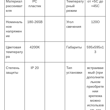
Материал
PC
Температу
от +5С до
рассеиват
пластик
рный
+45С
еля
режим
Номиналь
180-265В
Угол
120
О
ное
свечения
напряжен
ие
Цветовая
4200K
Габариты
595х595х1
температу
3
ра
Степень
IP 20
Тип
встраивае
защиты
установки
мый (при
дополните
льном
приобрете
нии
крепежа
можно
использов
ать как