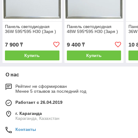
Панель светодиодная
Панель светодиодная
Пане
36W 595*595 H30 (Заря )
48W 595*595 H30 (Заря )
36W 
7 900
9 400
10 
₸
₸
Купить
Купить
О нас
Рейтинг не сформирован
Менее 5 отзывов за последний год
Работает с 26.04.2019
г. Караганда
Караганда, Казахстан
Контакты