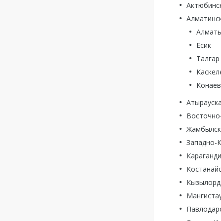
Актюбинс
Алматинск
Алмат
Есик
Талгар
Каскел
Конаев
Атырауск
Восточно
Жамбылск
Западно-К
Караганди
Костанай
Кызылорд
Мангиста
Павлодар