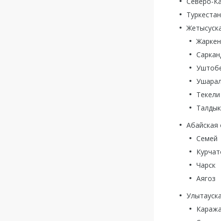
Северо-Ка
Туркестан
Жетысуска
Жаркен
Саркан
Уштоб
Ушара
Текели
Талдык
Абайская 
Семей
Курчат
Чарск
Аягоз
Улытауска
Караж