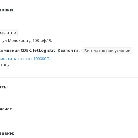
тавки
сплатно
  ул-Молокова д.108, оф.19.
мпания CDEK, JetLogistic, Казпочта.
Бесплатно при условии
мости заказа от 100000 ₸.
тану.
аты
асчет
тавки: