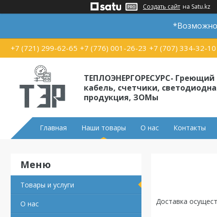
Создать сайт
на Satu.kz
*Возможно 
+7 (721) 299-62-65
+7 (776) 001-26-23
+7 (707) 334-32-10
ТЕПЛОЭНЕРГОРЕСУРС- Греющий
кабель, счетчики, светодиодна
продукция, ЗОМы
Главная
Наши товары
О нас
Контакты
Товары и услуги
Доставка осущест
О нас