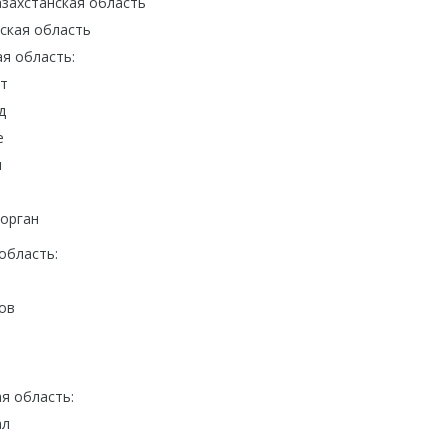
захстанская область
ская область
я область:
т
д
е
л
орган
область:
ов
я область:
ал