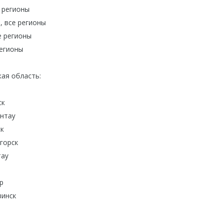
 регионы
, все регионы
е регионы
регионы
ая область:
ск
нтау
к
горск
тау
р
инск