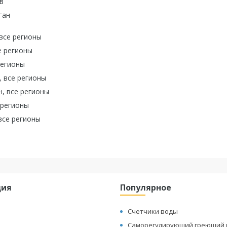
в
ган
все регионы
е регионы
регионы
 все регионы
, все регионы
 регионы
все регионы
ция
Популярное
Счетчики воды
Саморегулирующий греющий 